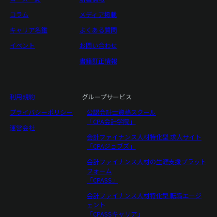
コラム
メディア掲載
キャリア名鑑
よくある質問
イベント
お問い合わせ
書籍訂正情報
利用規約
グループサービス
プライバシーポリシー
公認会計士資格スクール
「CPA会計学院」
運営会社
会計ファイナンス人材特化型 求人サイト
「CPAジョブズ」
会計ファイナンス人材の生涯支援プラット
フォーム
「CPASS」
会計ファイナンス人材特化型 転職エージ
ェント
「CPASSキャリア」