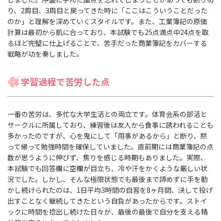
り、2周目、3周目と戻ってきた時に「ここはこういうことだった
のか」と理解を深めていくスタイルです。また、工業簿記の原価
計算は最初から肌に合っており、本試験でも25点満点中24点を取
るほど完璧に仕上げることで、苦手だった商業簿記をカバーする
戦略が功を奏しました。
学習過程で苦労した点
一番の苦労は、多忙な大学生活との両立です。体育会系の部活と
サークルに所属しており、練習後は友人から食事に誘われることも
多かったのですが、心を鬼にして「用事があるから」と断り、黙
って帰って勉強時間を確保していました。直前期には商業簿記の点
数が思うように伸びず、焦りを感じる時期もありました。実際、
本試験でも回答欄に空欄が目立ち、冷や汗をかくような厳しい状
況でした。しかし、そんな極限状態でも最後まで諦めずに手を動
かし続けられたのは、1日平均3時間の自習を8ヶ月間、決して投げ
出すことなく継続してきたという自負があったからです。ストイ
ックに時間を捻出し続けた日々が、最後の最後で自分を支える精