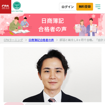
無料登録
ログイン
CPAラーニング
日商簿記合格者の声
部活と両立し8ヶ月で合格。「会計