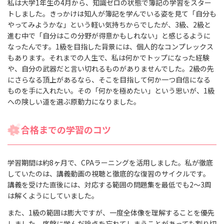
私は大学1年生の4月から、知識ゼロの状態で簿記の学習をスター
トしました。きっかけは知人が簿記を学んでいる姿を見て「自分も
やってみようかな」という軽い気持ちからでしたが、3級、2級と
進む中で「自分はこの分野が得意かもしれない」と感じるように
なったんです。1級を目指した背景には、個人的なコンプレックス
もあります。それまでの人生で、私は何かでトップになった経験
や、自分の武器だと言い切れるものがありませんでした。2級の先
にさらなる頂上があるなら、そこを目指して何か一つ自信になる
ものを手に入れたい。その「何かを極めたい」という思いが、1級
への険しい道を選ぶ原動力になりました。
合格までの学習のコツ
学習期間は約8ヶ月で、CPAラーニングを活用しました。私が徹底
していたのは、講義動画の視聴と徹底的な復習のサイクルです。
講義を受けた直後には、対応する範囲の問題集を最低でも2〜3周
は解くようにしていました。
また、1級の範囲は膨大ですが、一度全体像を理解することを優先
しました。序盤に学んだ論点を忘れてしまうことがあっても割り切