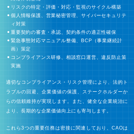
リスクの特定・評価・対応・監視のサイクル構築
個人情報保護、営業秘密管理、サイバーセキュリテ
ィ対策
重要契約の審査・承認、契約条件の適正性確保
緊急事態対応マニュアル整備、BCP（事業継続計
画）策定
コンプライアンス研修、相談窓口運営、違反防止策
実施
適切なコンプライアンス・リスク管理により、法的ト
ラブルの回避、企業価値の保護、ステークホルダーか
らの信頼維持が実現します。また、健全な企業統治に
より、長期的な企業価値向上にも寄与します。
これら3つの重要任務は密接に関連しており、CAOは