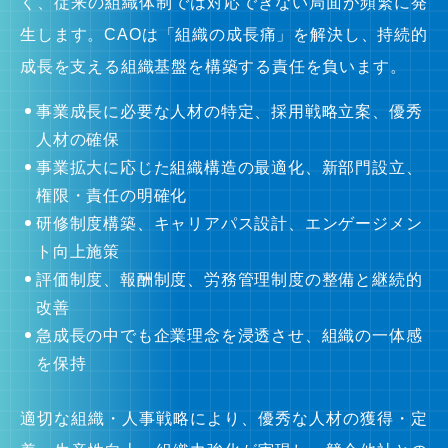
く、従来の組織体制では対応できない局面が頻繁に発
生します。CAOは「組織の成長痛」を解決し、持続的
成長を支える組織基盤を構築する責任を負います。
事業成長に必要な人材の特定、採用戦略立案、優秀
人材の確保
事業拡大に応じた組織構造の最適化、新部門設立、
権限・責任の明確化
研修制度構築、キャリアパス設計、エンゲージメン
ト向上施策
評価制度、報酬制度、労務管理制度の整備と継続的
改善
急成長の中でも企業理念を浸透させ、組織の一体感
を保持
適切な組織・人事戦略により、優秀な人材の獲得・定