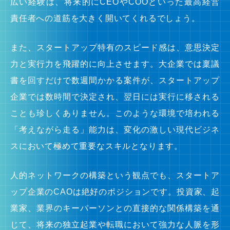
広い経験は、将来的にCEOやCOOといった最高経営
責任者への道筋を大きく開いてくれるでしょう。
また、スタートアップ特有のスピード感は、意思決定
力と実行力を飛躍的に向上させます。大企業では稟議
書を回すだけで数週間かかる案件が、スタートアップ
企業では数時間で決定され、翌日には実行に移される
ことも珍しくありません。このような環境で培われる
「考えながら走る」能力は、変化の激しい現代ビジネ
スにおいて極めて重要なスキルとなります。
人的ネットワークの構築という観点でも、スタートア
ップ企業のCAOは絶好のポジションです。投資家、起
業家、業界のキーパーソンとの直接的な関係構築を通
じて、将来の独立起業や転職において強力な人脈を形