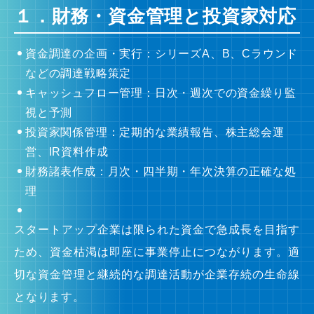
１．財務・資金管理と投資家対応
資金調達の企画・実行：シリーズA、B、Cラウンド
などの調達戦略策定
キャッシュフロー管理：日次・週次での資金繰り監
視と予測
投資家関係管理：定期的な業績報告、株主総会運
営、IR資料作成
財務諸表作成：月次・四半期・年次決算の正確な処
理
スタートアップ企業は限られた資金で急成長を目指す
ため、資金枯渇は即座に事業停止につながります。適
切な資金管理と継続的な調達活動が企業存続の生命線
となります。