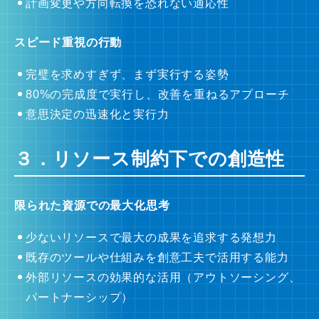
計画変更や方向転換を恐れない適応性
スピード重視の行動
完璧を求めすぎず、まず実行する姿勢
80%の完成度で実行し、改善を重ねるアプローチ
意思決定の迅速化と実行力
３．リソース制約下での創造性
限られた資源での最大化思考
少ないリソースで最大の成果を追求する発想力
既存のツールや仕組みを創意工夫で活用する能力
外部リソースの効果的な活用（アウトソーシング、
パートナーシップ）