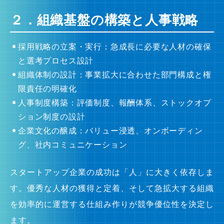
２．組織基盤の構築と人事戦略
採用戦略の立案・実行：急成長に必要な人材の確保
と選考プロセス設計
組織体制の設計：事業拡大に合わせた部門構成と権
限責任の明確化
人事制度構築：評価制度、報酬体系、ストックオプ
ション制度の設計
企業文化の醸成：バリュー浸透、オンボーディン
グ、社内コミュニケーション
スタートアップ企業の成功は「人」に大きく依存しま
す。優秀な人材の獲得と定着、そして急拡大する組織
を効率的に運営する仕組み作りが競争優位性を決定し
ます。