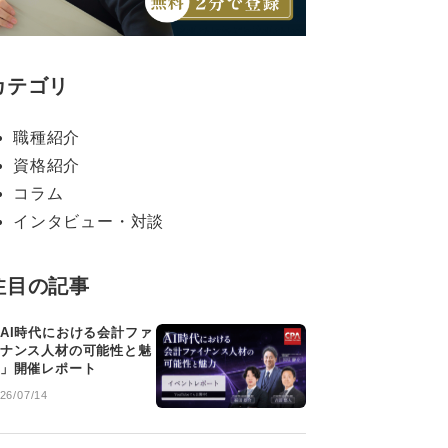
カテゴリ
職種紹介
資格紹介
コラム
インタビュー・対談
注目の記事
AI時代における会計ファ
ナンス人材の可能性と魅
」開催レポート
26/07/14