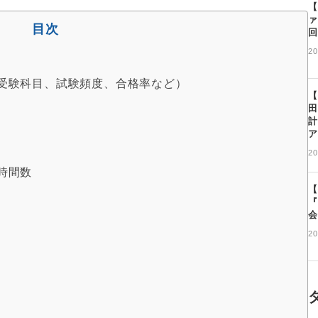
【
ァ
目次
回
20
受験科目、試験頻度、合格率など）
【
田
計
ア
20
時間数
【
『
会
20