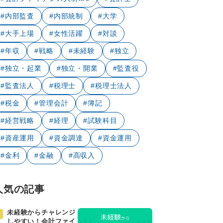
#内部監査
#内部統制
#大学
#大手上場
#女性活躍
#対談
#年収
#戦略
#未経験
#独立
#独立・起業
#独立・開業
#監査役
#監査法人
#税理士
#税理士法人
#税金
#管理会計
#簿記
#経営戦略
#経理
#試験科目
#資産運用
#資金調達
#資金運用
#金利
#金融
#高収入
人気の記事
未経験からチャレンジ
しやすい！会計ファイ