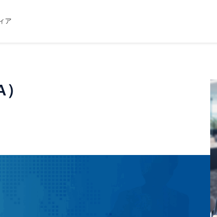
ィア
）
A）