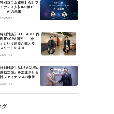
特別コラム連載】会計フ
イナンス人材×AI第10
 AIの未来
26/05/22
特別対談】B.LEAGUE岡
理事×CPA国見 「会
」という武器が変える、
スリートの未来
26/07/22
特別対談】B.LEAGUEの
感動立国』を加速させる
計ファイナンスの素養
26/07/22
タグ