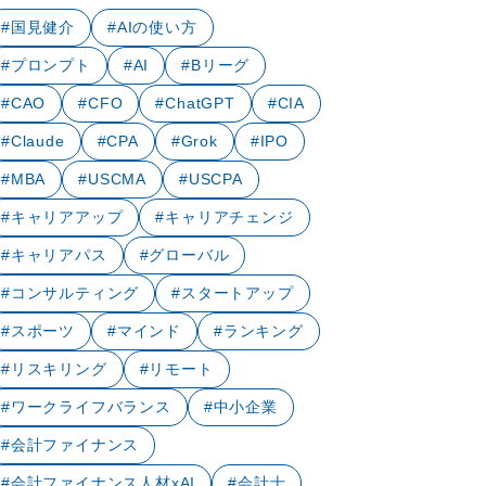
#国見健介
#AIの使い方
#プロンプト
#AI
#Bリーグ
#CAO
#CFO
#ChatGPT
#CIA
#Claude
#CPA
#Grok
#IPO
#MBA
#USCMA
#USCPA
#キャリアアップ
#キャリアチェンジ
#キャリアパス
#グローバル
#コンサルティング
#スタートアップ
#スポーツ
#マインド
#ランキング
#リスキリング
#リモート
#ワークライフバランス
#中小企業
#会計ファイナンス
#会計ファイナンス人材xAI
#会計士