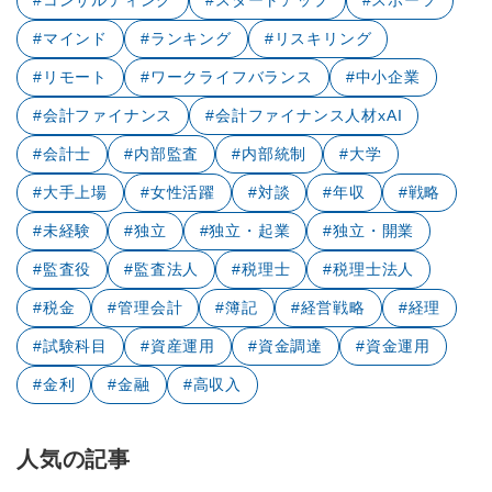
#コンサルティング
#スタートアップ
#スポーツ
#マインド
#ランキング
#リスキリング
#リモート
#ワークライフバランス
#中小企業
#会計ファイナンス
#会計ファイナンス人材xAI
#会計士
#内部監査
#内部統制
#大学
#大手上場
#女性活躍
#対談
#年収
#戦略
#未経験
#独立
#独立・起業
#独立・開業
#監査役
#監査法人
#税理士
#税理士法人
#税金
#管理会計
#簿記
#経営戦略
#経理
#試験科目
#資産運用
#資金調達
#資金運用
#金利
#金融
#高収入
人気の記事