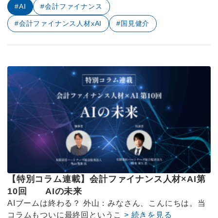
#AI
#会計ファイナンス
#会計ファイナンス人材xAI
#国見健介
【特別コラム連載】会計ファイナンス人材×AI第
10回 AIの未来
AIブームは終わる？ 外山：みなさん、こんにちは。当
コラムもついに最終回というこ
> 続きを見る