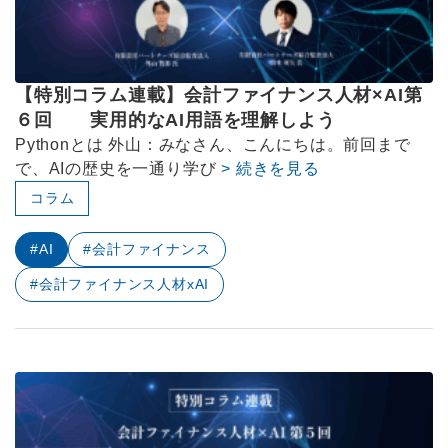
【特別コラム連載】会計ファイナンス人材×AI第
６回 実用的なAI用語を理解しよう
Pythonとは 外山：みなさん、こんにちは。前回まで
で、AIの歴史を一通り学び
> 続きを見る
コラム
#AI
#会計ファイナンス
#会計ファイナンス人材xAI