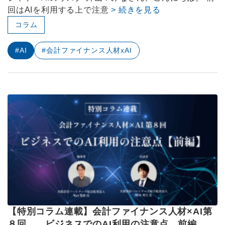
回はAIを利用する上で注意
> 続きを見る
コラム
#AI
#会計ファイナンス人材xAI
【特別コラム連載】会計ファイナンス人材×AI第
８回 ビジネスでのAI利用の注意点 前編