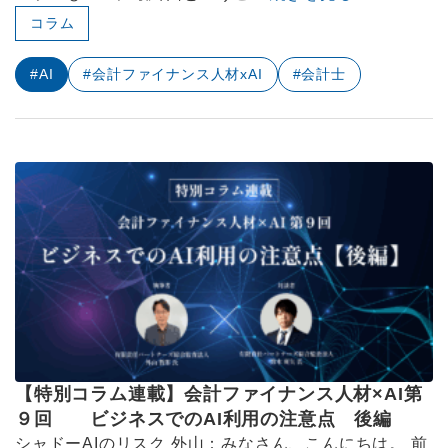
コラム
#AI
#会計ファイナンス人材xAI
#会計士
【特別コラム連載】会計ファイナンス人材×AI第
９回 ビジネスでのAI利用の注意点 後編
シャドーAIのリスク 外山：みなさん、こんにちは。 前