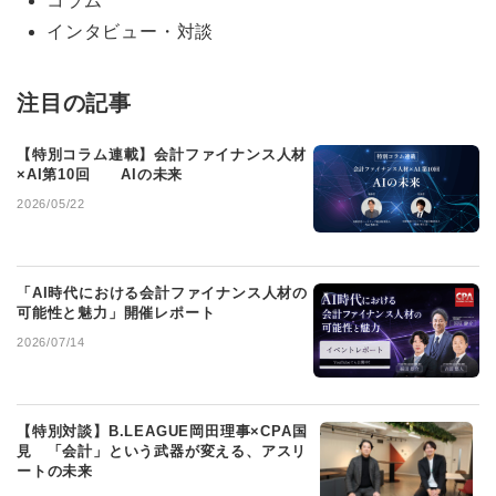
コラム
インタビュー・対談
注目の記事
【特別コラム連載】会計ファイナンス人材
×AI第10回 AIの未来
2026/05/22
「AI時代における会計ファイナンス人材の
可能性と魅力」開催レポート
2026/07/14
【特別対談】B.LEAGUE岡田理事×CPA国
見 「会計」という武器が変える、アスリ
ートの未来