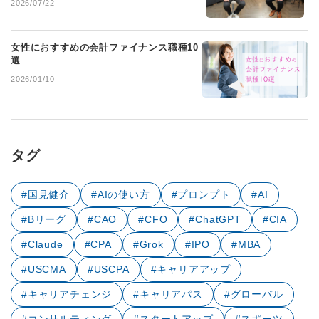
2026/07/22
女性におすすめの会計ファイナンス職種10
選
2026/01/10
タグ
#国見健介
#AIの使い方
#プロンプト
#AI
#Bリーグ
#CAO
#CFO
#ChatGPT
#CIA
#Claude
#CPA
#Grok
#IPO
#MBA
#USCMA
#USCPA
#キャリアアップ
#キャリアチェンジ
#キャリアパス
#グローバル