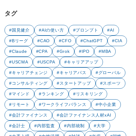
タグ
#国見健介
#AIの使い方
#プロンプト
#AI
#Bリーグ
#CAO
#CFO
#ChatGPT
#CIA
#Claude
#CPA
#Grok
#IPO
#MBA
#USCMA
#USCPA
#キャリアアップ
#キャリアチェンジ
#キャリアパス
#グローバル
#コンサルティング
#スタートアップ
#スポーツ
#マインド
#ランキング
#リスキリング
#リモート
#ワークライフバランス
#中小企業
#会計ファイナンス
#会計ファイナンス人材xAI
#会計士
#内部監査
#内部統制
#大学