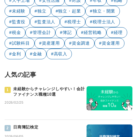
#大手上場
#女性活躍
#対談
#年収
#戦略
#未経験
#独立
#独立・起業
#独立・開業
#監査役
#監査法人
#税理士
#税理士法人
#税金
#管理会計
#簿記
#経営戦略
#経理
#試験科目
#資産運用
#資金調達
#資金運用
#金利
#金融
#高収入
人気の記事
未経験からチャレンジしやすい！会計
1
ファイナンス職種10選
2026/02/25
日商簿記検定
2
2026/06/05