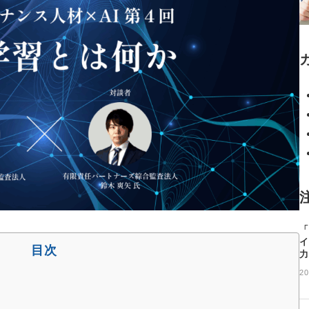
「
イ
目次
力
20