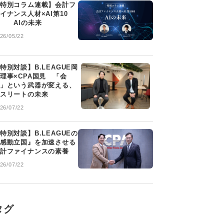
特別コラム連載】会計フ
イナンス人材×AI第10
 AIの未来
26/05/22
特別対談】B.LEAGUE岡
理事×CPA国見 「会
」という武器が変える、
スリートの未来
26/07/22
特別対談】B.LEAGUEの
感動立国』を加速させる
計ファイナンスの素養
26/07/22
タグ