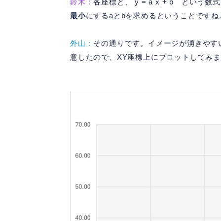
鈴木：
各座標と、 y = a x + b と
最小
にするaとbを求めるということですね
外山：
その通りです。イメージが湧きやす
意したので、XY座標上にプロットしてみ