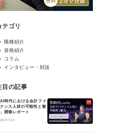
カテゴリ
職種紹介
資格紹介
コラム
インタビュー・対談
注目の記事
AI時代における会計ファ
ナンス人材の可能性と魅
」開催レポート
26/07/14