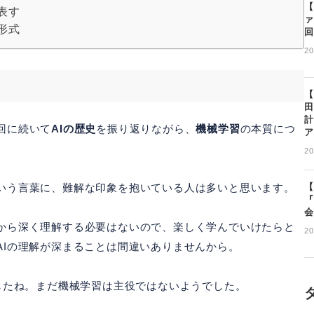
【
表す
ァ
形式
回
20
【
田
計
回に続いて
AIの歴史
を振り返りながら、
機械学習
の本質につ
ア
20
いう言葉に、難解な印象を抱いている人は多いと思います。
【
『
会
から深く理解する必要はないので、楽しく学んでいけたらと
20
AIの理解が深まることは間違いありませんから。
したね。まだ機械学習は主役ではないようでした。