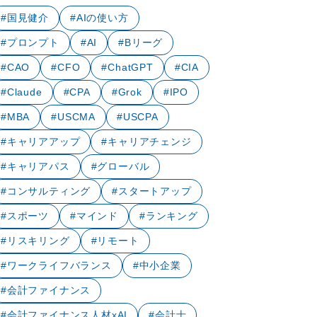
#国見健介
#AIの使い方
#プロンプト
#AI
#Bリーグ
#CAO
#CFO
#ChatGPT
#CIA
#Claude
#CPA
#Grok
#IPO
#MBA
#USCMA
#USCPA
#キャリアアップ
#キャリアチェンジ
#キャリアパス
#グローバル
#コンサルティング
#スタートアップ
#スポーツ
#マインド
#ランキング
#リスキリング
#リモート
#ワークライフバランス
#中小企業
#会計ファイナンス
#会計ファイナンス人材xAI
#会計士