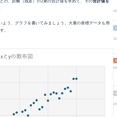
いう数式との、距離（残差）の2乗の合計値を求めて、その
合計値を
。
20
いよう、グラフを書いてみましょう。大量の座標データも用
2
ます。
20
3
20
4
20