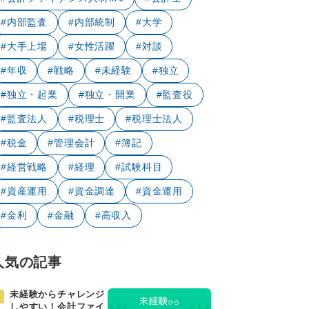
#内部監査
#内部統制
#大学
#大手上場
#女性活躍
#対談
#年収
#戦略
#未経験
#独立
#独立・起業
#独立・開業
#監査役
#監査法人
#税理士
#税理士法人
#税金
#管理会計
#簿記
#経営戦略
#経理
#試験科目
#資産運用
#資金調達
#資金運用
#金利
#金融
#高収入
人気の記事
未経験からチャレンジ
しやすい！会計ファイ