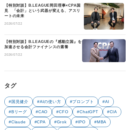
【特別対談】B.LEAGUE岡田理事×CPA国
見 「会計」という武器が変える、アスリ
ートの未来
2026/07/22
【特別対談】B.LEAGUEの『感動立国』を
加速させる会計ファイナンスの素養
2026/07/22
タグ
#国見健介
#AIの使い方
#プロンプト
#AI
#Bリーグ
#CAO
#CFO
#ChatGPT
#CIA
#Claude
#CPA
#Grok
#IPO
#MBA