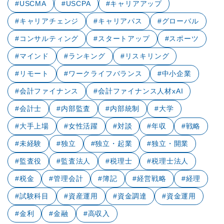
#USCMA
#USCPA
#キャリアアップ
#キャリアチェンジ
#キャリアパス
#グローバル
#コンサルティング
#スタートアップ
#スポーツ
#マインド
#ランキング
#リスキリング
#リモート
#ワークライフバランス
#中小企業
#会計ファイナンス
#会計ファイナンス人材xAI
#会計士
#内部監査
#内部統制
#大学
#大手上場
#女性活躍
#対談
#年収
#戦略
#未経験
#独立
#独立・起業
#独立・開業
#監査役
#監査法人
#税理士
#税理士法人
#税金
#管理会計
#簿記
#経営戦略
#経理
#試験科目
#資産運用
#資金調達
#資金運用
#金利
#金融
#高収入