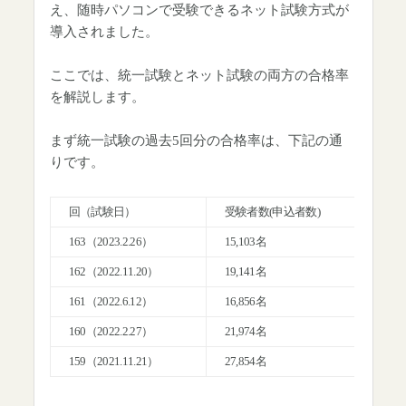
え、随時パソコンで受験できるネット試験方式が
導入されました。
ここでは、統一試験とネット試験の両方の合格率
を解説します。
まず統一試験の過去5回分の合格率は、下記の通
りです。
回（試験日）
受験者数(申込者数)
実
163（2023.2.26）
15,103名
12,
162（2022.11.20）
19,141名
15,
161（2022.6.12）
16,856名
13,
160（2022.2.27）
21,974名
17,
159（2021.11.21）
27,854名
22,