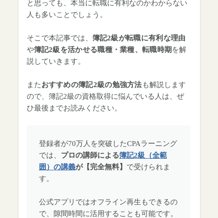
と思っても、本当に転職に有利なのかわからない
人も多いことでしょう。
そこで本記事では、
簿記2級が転職に有利な理由
や
簿記2級を活かせる職種・業種、転職時期
を解
説していきます。
また
おすすめの簿記2級の勉強方法
も解説します
ので、簿記2級の資格取得に悩んでいる人は、ぜ
ひ最後までお読みください。
登録者が70万人を突破したCPAラーニング
では、
プロの講師による
簿記2級（全範
囲）の講義
が【完全無料】
で受けられま
す。
公式アプリではオフライン再生もできるの
で、隙間時間に活用することも可能です。