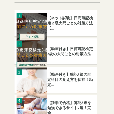
【ネット試験】日商簿記検
定２級大問ごとの対策方法
【...
【動画付き】日商簿記検定
3級の大問ごとの対策方法
【動画付き】簿記3級の勘
定科目の覚え方を伝授！勘
定...
【独学で合格】簿記3級を
勉強できるサイト7選！完
全...