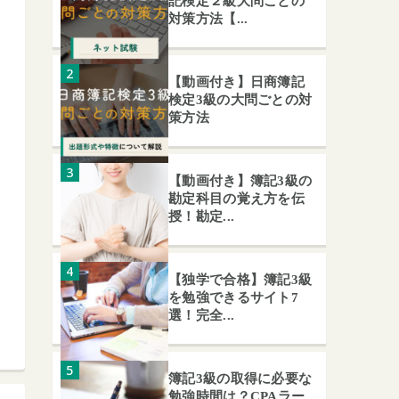
記検定２級大問ごとの
対策方法【...
【動画付き】日商簿記
検定3級の大問ごとの対
策方法
【動画付き】簿記3級の
勘定科目の覚え方を伝
授！勘定...
【独学で合格】簿記3級
を勉強できるサイト7
選！完全...
簿記3級の取得に必要な
勉強時間は？CPAラー