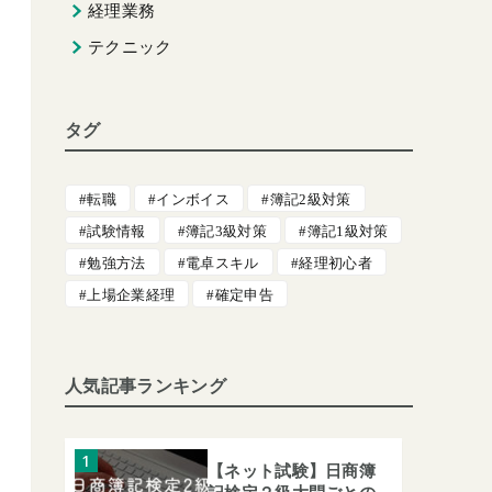
経理業務
テクニック
タグ
転職
インボイス
簿記2級対策
試験情報
簿記3級対策
簿記1級対策
勉強方法
電卓スキル
経理初心者
上場企業経理
確定申告
人気記事ランキング
【ネット試験】日商簿