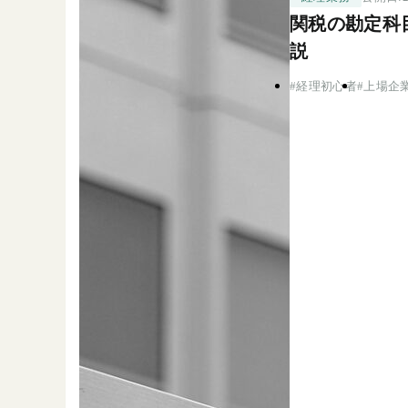
関税の勘定科
説
経理初心者
上場企