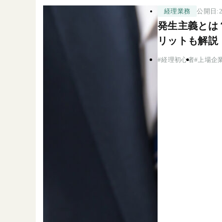
公開日:2
経理業務
発生主義とは
リットも解説
経理初心者
上場企