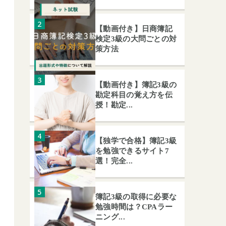
【動画付き】日商簿記
検定3級の大問ごとの対
策方法
【動画付き】簿記3級の
勘定科目の覚え方を伝
授！勘定...
【独学で合格】簿記3級
を勉強できるサイト7
選！完全...
簿記3級の取得に必要な
勉強時間は？CPAラー
ニング...