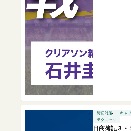
簿記対策
キャ
テクニック
日商簿記３・