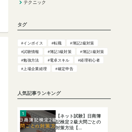
テクニック
タグ
インボイス
転職
簿記2級対策
試験情報
簿記3級対策
簿記1級対策
勉強方法
電卓スキル
経理初心者
上場企業経理
確定申告
人気記事ランキング
【ネット試験】日商簿
記検定２級大問ごとの
対策方法【...