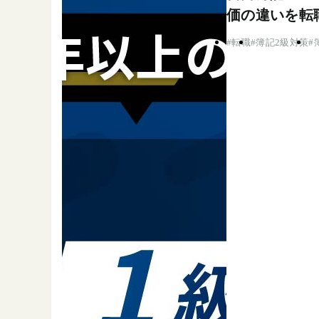
価の違いを転
転職
簿記2級対策