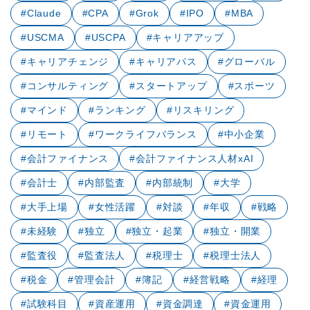
#Claude
#CPA
#Grok
#IPO
#MBA
#USCMA
#USCPA
#キャリアアップ
#キャリアチェンジ
#キャリアパス
#グローバル
#コンサルティング
#スタートアップ
#スポーツ
#マインド
#ランキング
#リスキリング
#リモート
#ワークライフバランス
#中小企業
#会計ファイナンス
#会計ファイナンス人材xAI
#会計士
#内部監査
#内部統制
#大学
#大手上場
#女性活躍
#対談
#年収
#戦略
#未経験
#独立
#独立・起業
#独立・開業
#監査役
#監査法人
#税理士
#税理士法人
#税金
#管理会計
#簿記
#経営戦略
#経理
#試験科目
#資産運用
#資金調達
#資金運用