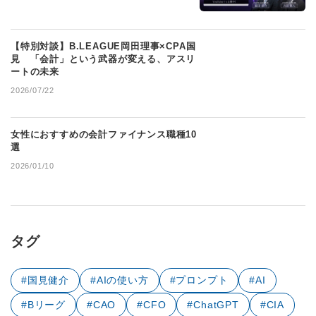
【特別対談】B.LEAGUE岡田理事×CPA国
見 「会計」という武器が変える、アスリ
ートの未来
2026/07/22
女性におすすめの会計ファイナンス職種10
選
2026/01/10
タグ
#国見健介
#AIの使い方
#プロンプト
#AI
#Bリーグ
#CAO
#CFO
#ChatGPT
#CIA