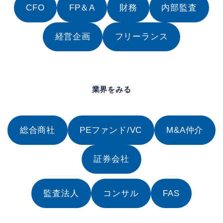
CFO
FP＆A
財務
内部監査
経営企画
フリーランス
業界をみる
総合商社
PEファンド/VC
M&A仲介
証券会社
監査法人
コンサル
FAS